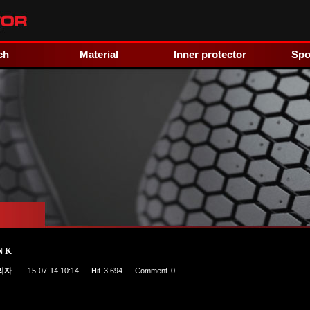
ch
Material
Inner protector
Spo
N K
리자
15-07-14 10:14
Hit
3,694
Comment
0