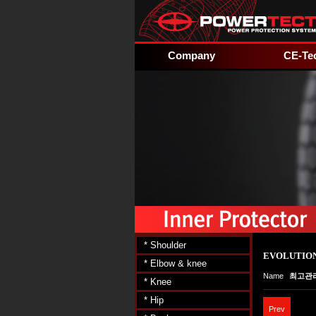
Company
CE-Te
* Shoulder
EVOLUTIO
* Elbow & knee
Name
최고관
* Knee
* Hip
Prev