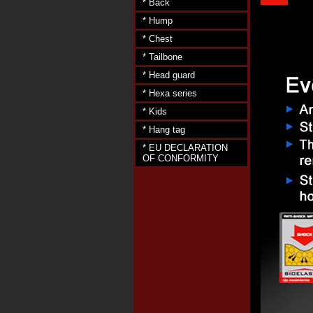
* Back
* Hump
* Chest
* Tailbone
* Head guard
* Hexa series
* Kids
* Hang tag
* EU DECLARATION
OF CONFORMITY