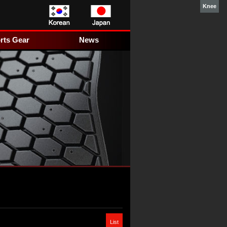
Knee
본
주
하
문
메
단
으
뉴
홈
로
로
페
rts Gear
News
바
바
이
로
로
지
가
가
정
기
기
보
바
로
가
기
List